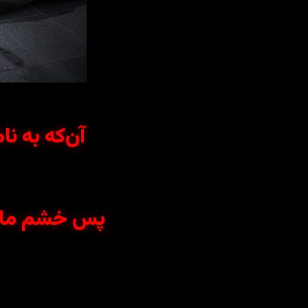
آن‌که به نا
پس خشم ما بر