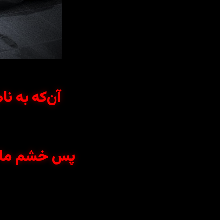
آن‌که به نا
پس خشم ما بر