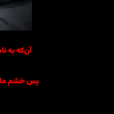
آن‌که به نا
پس خشم ما بر