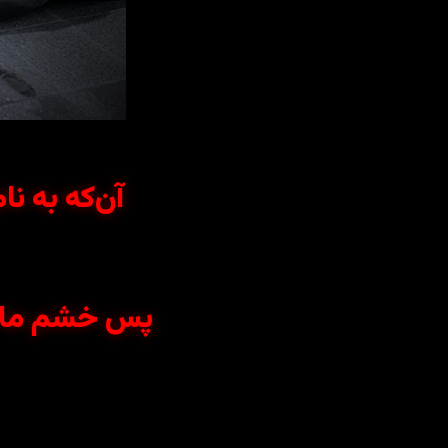
آن‌که به نا
پس خشم ما بر