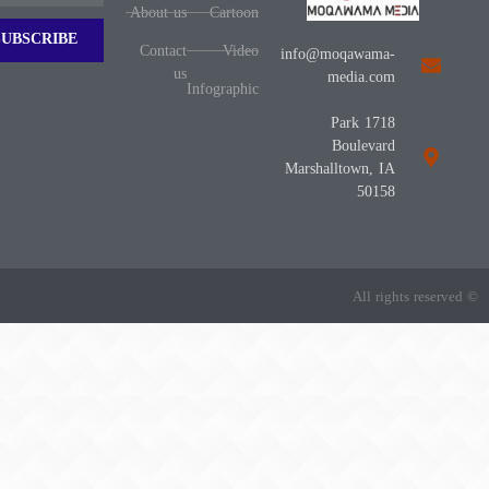
About us
Cartoon
SUBSCRIBE
Contact
Video
info@moqawama-
us
media.com
Infographic
1718 Park
Boulevard
Marshalltown, IA
50158