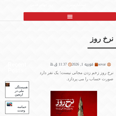
استکبارستیزی
روز جهانی قدس
روز
sov
فوریه 1, 2026
11:37 ق.ظ
Recent
Posts
ز زخم زدن مجانی نیست؛ یک نفر دارد
ساب را می پردازد.
همبستگی
ملی در
اربعین
حماسه
وحدت