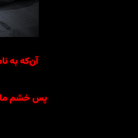
آن‌که به نا
پس خشم ما بر