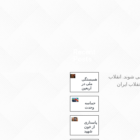
Recent
Posts
 شوند. انقلاب
همبستگی
قلاب ایران
ملی در
اربعین
حماسه
وحدت
پاسداری
از خون
شهید