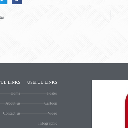
انقل
FUL LINKS
USEFUL LINKS
Home
Poster
About us
Cartoon
Contact us
Video
Infographic